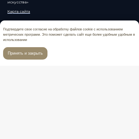
искусства»
Карта сайта
Афиша театра
Новости
Подтвердите свое согласие на обработку файлов cookie с использованием
метрических программ. Это поможет сделать сайт еще более удобным удобным в
Все спектакли
Пресса
использовании
О театре
Театр в школе
Принять и закрыть
Гастроли
Выставки
Труппа
Контакты
Артисты хора
Телефоны
Руководство
Скачать логотип
Службы театра
Оценка качества