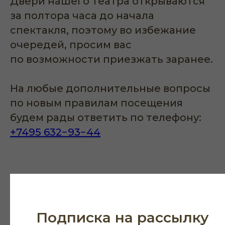
Двери нашего театра открываются
за полтора часа до начала
спектакля, поэтому во избежание
очередей, просим вас
по возможности приезжать заранее.
На любые дополнительные вопросы
по новым правилам посещения
будем рады ответить по телефону:
+7495 632−93−44
Для прохода в театр
Подписка на рассылку
подойдут: