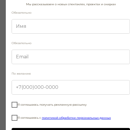
Мы рассказываем о новых спектаклях, проектах и скидках
Обязательно
Паспорт
Загранпаспорт
Обязательно
Свидетельство о рождении (для
лиц, не достигших 14-летнего
возраста).
Социальная карта Москвича
По желанию
Студенческий билет
Пушкинская карта
Я соглашаюсь получать рекламную рассылку
Банковская карта (именная)
Я соглашаюсь с
политикой обработки персональных данных
Военный билет