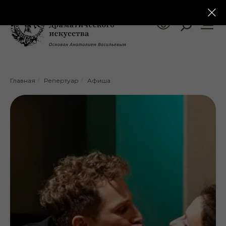
Главная
/
Репертуар
/
Афиша