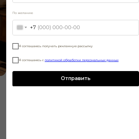
продолжение и полемика с
пушкинской драмой. Как такие
По желанию
темы, как дух, красота,
+7
преломляются у двух этих
поэтов.
Я соглашаюсь получать рекламную рассылку
Я соглашаюсь с
политикой обработки персональных данных
Отправить
Фото — Наталия Чебан
Создатели