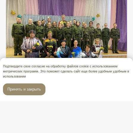
Подтвердите свое согласие на обработку файлов cookie с использованием
метрических программ. Это поможет сделать сайт еще более удобным удобным в
использовании
Принять и закрыть
Спектакль «Василий Теркин» для
учеников 5-7 классов
28 февраля. Школа № 534