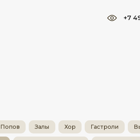
+7 4
ы
. Попов
Залы
Хор
Гастроли
В