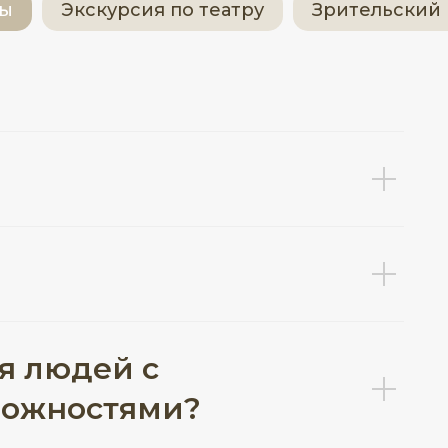
сы
Экскурсия по театру
Зрительский 
я людей с
можностями?