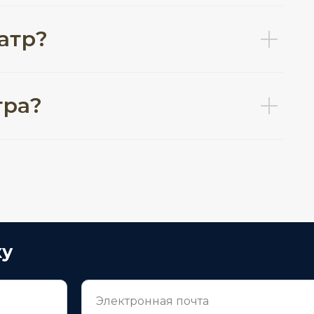
еатр?
тра?
ку