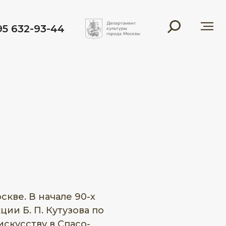
95 632-93-44
скве. В начале 90-х
ии Б. П. Кутузова по
скусству в Спасо-