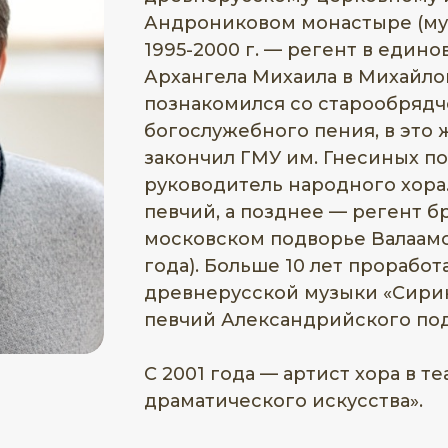
Андрониковом монастыре (муз
1995-2000 г. — регент в един
Архангела Михаила в Михайло
познакомился со старообряд
богослужебного пения, в это 
закончил ГМУ им. Гнесиных п
руководитель народного хора.
певчий, а позднее — регент бр
московском подворье Валаамс
года). Больше 10 лет проработ
древнерусской музыки «Сирин»
певчий Александрийского под
С 2001 года — артист хора в т
драматического искусства».