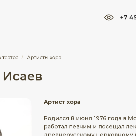
+7 4
 театра
Артисты хора
/
 Исаев
Артист хора
Родился 8 июня 1976 года в Мо
работал певчим и посещал лекц
древнерусскому церковному и