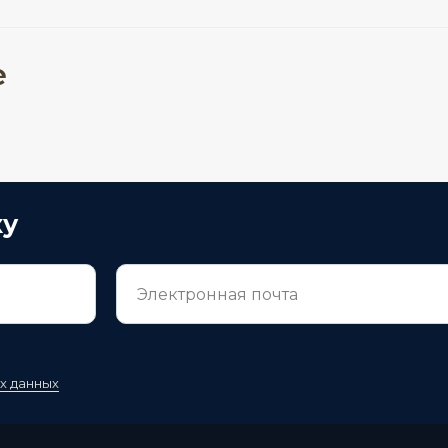
е
ку
х данных