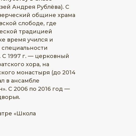
ей Андрея Рублёва). С
оверческий общине храма
вской слободе, где
ческой традицией
же время учился и
о специальности
 С 1997 г. — церковный
атского хора, на
кого монастыря (до 2014
ал в ансамбле
. С 2006 по 2016 год —
ворья.
еатре «Школа