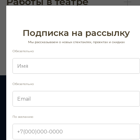
Работы в театре
Награды
Подписка на рассылку
Пресса
Мы рассказываем о новых спектаклях, проектах и скидках
Обязательно
Обязательно
Подпишитесь на рассылку
По желанию