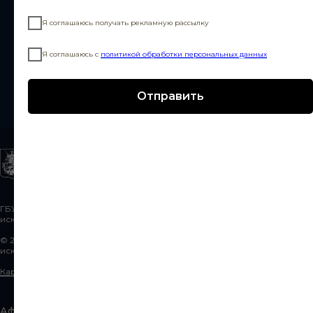
Я согласен получать рекламную рассылку
Я соглашаюсь получать рекламную рассылку
Я согласен с
политикой обработки персональных данных
Я соглашаюсь с
политикой обработки персональных данных
Отправить
Отправить
ГБУК г. Москвы «Школа драматического
искусства». Москва, Сретенка, 19
© 2026 «Школа драматического
искусства»
Карта сайта
Афиша театра
Новости