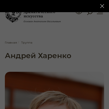
Главная
/
Труппа
Андрей Харенко