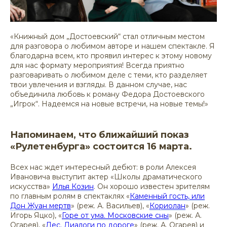
«Книжный дом „Достоевский“ стал отличным местом
для разговора о любимом авторе и нашем спектакле. Я
благодарна всем, кто проявил интерес к этому новому
для нас формату мероприятия! Всегда приятно
разговаривать о любимом деле с теми, кто разделяет
твои увлечения и взгляды. В данном случае, нас
объединила любовь к роману Федора Достоевского
„Игрок“. Надеемся на новые встречи, на новые темы!»
Напоминаем, что ближайший показ
«Рулетенбурга» состоится 16 марта.
Всех нас ждет интересный дебют: в роли Алексея
Ивановича выступит актер «Школы драматического
искусства»
Илья Козин
. Он хорошо известен зрителям
по главным ролям в спектаклях «
Каменный гость, или
Дон Жуан мертв
» (реж. А. Васильев), «
Кориолан
» (реж.
Игорь Яцко), «
Горе от ума. Московские сны
» (реж. А.
Огарев), «
Лес. Диалоги по дороге
» (реж. А. Огарев) и