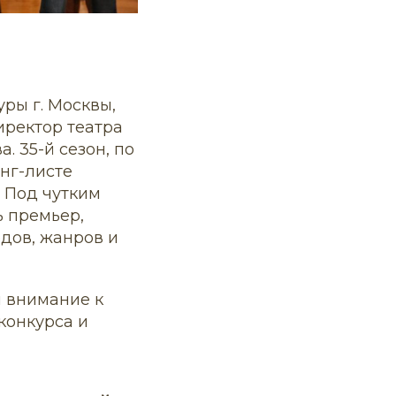
ры г. Москвы,
иректор театра
 35-й сезон, по
онг-листе
 Под чутким
 премьер,
дов, жанров и
и внимание к
конкурса и