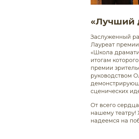
«Лучший 
Заслуженный раб
Лауреат премии 
«Школа драматич
итогам которого
премии зритель
руководством О
демонстрирующи
сценических ид
От всего сердц
нашему театру!
надеемся на по