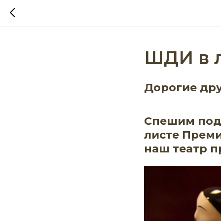
ШДИ в л
Дорогие дру
Спешим поде
листе Преми
наш театр п