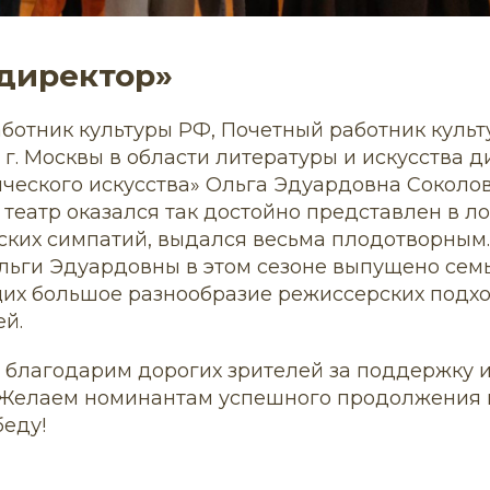
директор»
отник культуры РФ, Почетный работник культу
г. Москвы в области литературы и искусства д
еского искусства» Ольга Эдуардовна Соколова.
 театр оказался так достойно представлен в л
ских симпатий, выдался весьма плодотворным.
льги Эдуардовны в этом сезоне выпущено семь
х большое разнообразие режиссерских подхо
ей.
а благодарим дорогих зрителей за поддержку 
 Желаем номинантам успешного продолжения 
беду!