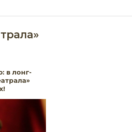
атрала»
 в лонг-
еатрала»
х!