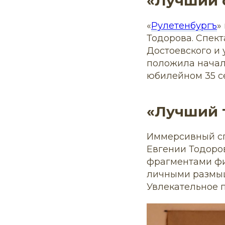
«Лучший 
«
Рулетенбургъ
»
Тодорова. Спек
Достоевского и 
положила начал
юбилейном 35 с
«Лучший 
Иммерсивный сп
Евгении Тодоров
фрагментами фи
личными размыш
Увлекательное п