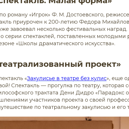
спектакль. Малая форма»
 по роману «Игрок» Ф. М. Достоевского, режисс
такль приурочен к 200-летию Федора Михайло
уже завоевал несколько фестивальных наград. 
о серии спектаклей, поставленных молодыми 
езоне «Школы драматического искусства».
театрализованный проект»
ектакль «
Закулисье в театре без кулис
», еще 
ой! Спектакль — прогулка по театру, которая
лософского трактата Дени Дидро «Парадокс о
лениями участников проекта о своей професс
утешествие по театральному закулисью и его 