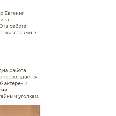
ер Евгения
вича
Эта работа
режиссерами в
одна работа
 сопровождается
б актере» и
ии.
тайным уголкам.