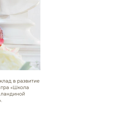
вклад в развитие
атра «Школа
Баландиной
.