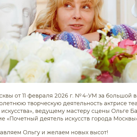
квы от 11 февраля 2026 г. № 4-УМ за большой 
голетнюю творческую деятельность актрисе те
 искусства», ведущему мастеру сцены Ольге 
е «Почетный деятель искусств города Москвы»
авляем Ольгу и желаем новых высот!