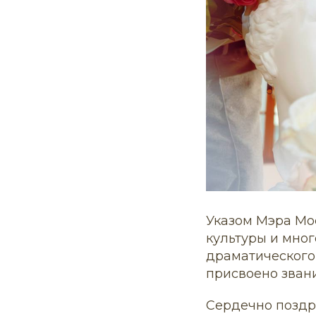
Указом Мэра Мос
культуры и мно
драматического
присвоено звани
Сердечно поздр