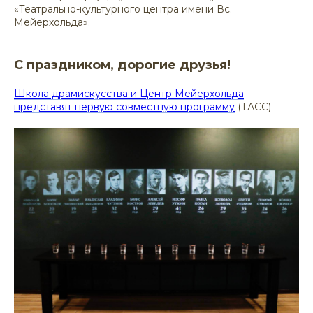
«Театрально-культурного центра имени Вс.
Мейерхольда».
С праздником, дорогие друзья!
Школа драмискусства и Центр Мейерхольда
представят первую совместную программу
(ТАСС)