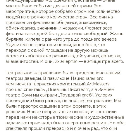
«Международный молодежный фестиваль — очень
масштабное событие для нашей страны. Это
мероприятие, которое собрало огромное количество
людей из огромного количества стран. Все они на
протяжении фестиваля общались, знакомились,
обменивались знаниями и навыками. Формат всех
фестивальных дней был достаточно свободный. Жизнь
бурлила, кипела с раннего утра до позднего вечера.
Удивительно приятно и неожиданно было, что
переходя с одной площадки на другую можешь
встретить абсолютно разных людей: ученых, артистов,
знаменитостей. И они, их энергия — в эпицентре всего.
Театральное направление было представлено нашим
театром дважды. В павильоне Национального
чемпионата творческих компетенций ArtMasters
прошел спектакль „Дневник Писателя“, а в Зимнем
театре Сочи мы сыграли „Трудовой хлеб“. Условия
проведения были разные, не вполне театральные. Мы
были первопроходцами в этом формате, в этих
условиях. Новые непривычные площадки поставили
перед нами некоторые технические и художественные
задачи, которые надо было оперативно решить. Но оба
спектакля прошли прекрасно и я очень рад, что они