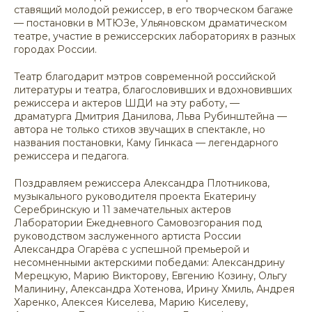
ставящий молодой режиссер, в его творческом багаже
— постановки в МТЮЗе, Ульяновском драматическом
театре, участие в режиссерских лабораториях в разных
городах России.
Театр благодарит мэтров современной российской
литературы и театра, благословивших и вдохновивших
режиссера и актеров ШДИ на эту работу, —
драматурга Дмитрия Данилова, Льва Рубинштейна —
автора не только стихов звучащих в спектакле, но
названия постановки, Каму Гинкаса — легендарного
режиссера и педагога.
Поздравляем режиссера Александра Плотникова,
музыкального руководителя проекта Екатерину
Серебринскую и 11 замечательных актеров
Лаборатории Ежедневного Самовозгорания под
руководством заслуженного артиста России
Александра Огарёва с успешной премьерой и
несомненными актерскими победами: Александрину
Мерецкую, Марию Викторову, Евгению Козину, Ольгу
Малинину, Александра Хотенова, Ирину Хмиль, Андрея
Харенко, Алексея Киселева, Марию Киселеву,