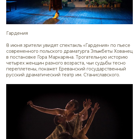
Гардения
8 июня зрители увидят спектакль «Гардения» по пьесе
современного польского драматурга Эльжбеты Хованец
в постановке Гора Маркаряна. Трогательную историю
четырех женщин разного возраста, чьи судьбы тесно
переплетены, покажет Ереванский государственный
русский драматический театр им. Станиславского.