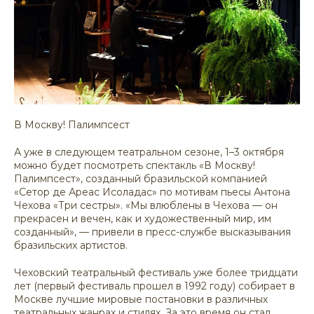
В Москву! Палимпсест
А уже в следующем театральном сезоне, 1–3 октября
можно будет посмотреть спектакль «В Москву!
Палимпсест», созданный бразильской компанией
«Сетор де Ареас Исоладас» по мотивам пьесы Антона
Чехова «Три сестры». «Мы влюблены в Чехова — он
прекрасен и вечен, как и художественный мир, им
созданный», — привели в пресс-службе высказывания
бразильских артистов.
Чеховский театральный фестиваль уже более тридцати
лет (первый фестиваль прошел в 1992 году) собирает в
Москве лучшие мировые постановки в различных
театральных жанрах и стилях. За это время он стал