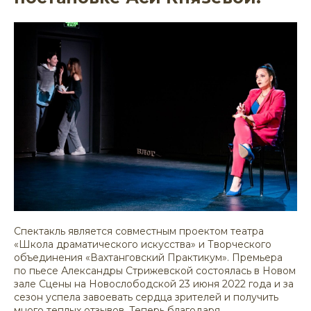
Спектакль является совместным проектом театра
«Школа драматического искусства» и Творческого
объединения «Вахтанговский Практикум». Премьера
по пьесе Александры Стрижевской состоялась в Новом
зале Сцены на Новослободской 23 июня 2022 года и за
сезон успела завоевать сердца зрителей и получить
много теплых отзывов. Теперь благодаря