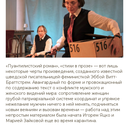
«Пуантилистский роман», «стихи в прозе» — вот лишь
некоторые черты произведения, созданного известной
шведской писательницей-феминисткой Эббой Витт-
Браттстрем. Авангардный по форме и провокационный
по содержанию текст о конфликте мужского и
женского видений мира: сопротивление женщин
грубой патриархальной системе координат и упрямое
нежелание мужчин ничего в ней менять, подчиняться
новым веяниям и вызовам времени — работа над этим
непростым материалом была начата Игорем Яцко и
Марией Зайковой еще во время карантина.