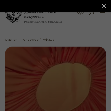
Главная
/
Репертуар
/
Афиша