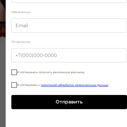
не документальный или
исторический спектакль, совсем
Обязательно
нет. Скорее трагикомическую
и музыкальную фантазию. Ведь
речь идёт о Булгакове, а это
особая, парадоксальная
По желанию
и ни на кого не похожая
вселенная. „Мастер
Фото — Наталия Чебан
и Маргарита“ пока ещё
не написан, но он уже совсем
Я соглашаюсь получать рекламную рассылку
рядом!
Я соглашаюсь с
политикой обработки персональных данных
Создатели
Отправить
Исполнители