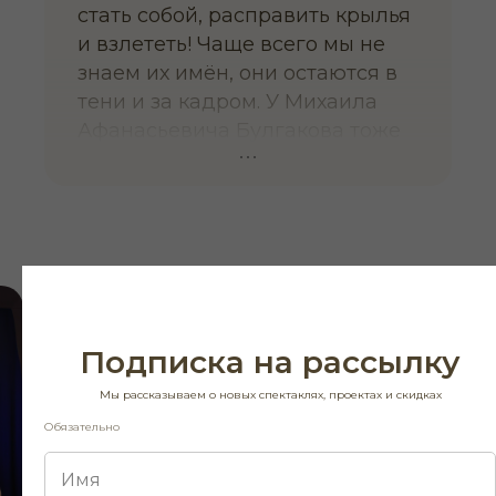
стать собой, расправить крылья
и взлететь! Чаще всего мы не
знаем их имён, они остаются в
тени и за кадром. У Михаила
Афанасьевича Булгакова тоже
был такой тайный ангел-
хранитель — женщина, которая
его любила. Таська, Тася,
Татьяна Николаевна. Мне
кажется, у нашей работы
важная и благородная
миссия — сделать так, чтобы
Подписка на рассылку
мир узнал о ней и мысленно
поблагодарил за то, что в жизни
Мы рассказываем о новых спектаклях, проектах и скидках
у всех нас теперь есть Булгаков!
Обязательно
Но мы делаем