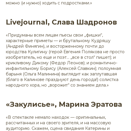
можно (и нужно) ходить с подростками.»
Livejournal, Слава Шадронов
«Придуманы всем лицам пьесы свои „фишки“,
характерные приметы — и брутальному Кудряшу
(Андрей Финягин), и восторженному почти до
юродства Кулигину (герой Евгения Полякова не просто
изобретатель, но еще и поэт… „все в стол“ пишет); и
крикливому Дикому (Федор Леонов); и романтично-
инфантильному Борису (Алексей Славкин); полоумная
барыня (Ольга Малинина) выглядит как заплутавшая
(благо в Калинове празднуют день города!) солистка
народного хора, но „ворожит“ со знанием дела.»
«Закулисье», Марина Эратова
«В спектакле немало находок — оригинальных,
рассчитанных и на своего зрителя, и на массовую
аудиторию. Скажем, сцена свидания Катерины и