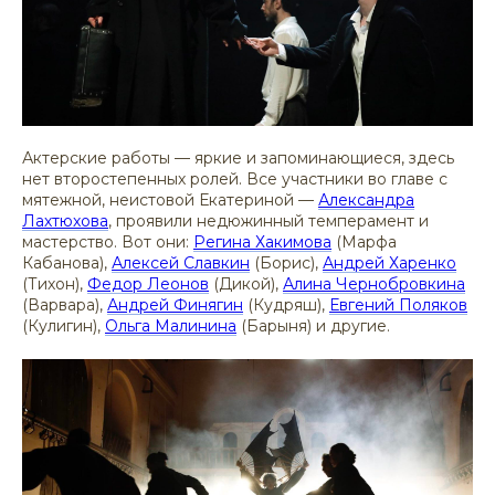
Актерские работы — яркие и запоминающиеся, здесь
нет второстепенных ролей. Все участники во главе с
мятежной, неистовой Екатериной —
Александра
Лахтюхова
, проявили недюжинный темперамент и
мастерство. Вот они:
Регина Хакимова
(Марфа
Кабанова),
Алексей Славкин
(Борис),
Андрей Харенко
(Тихон),
Федор Леонов
(Дикой),
Алина Чернобровкина
(Варвара),
Андрей Финягин
(Кудряш),
Евгений Поляков
(Кулигин),
Ольга Малинина
(Барыня) и другие.