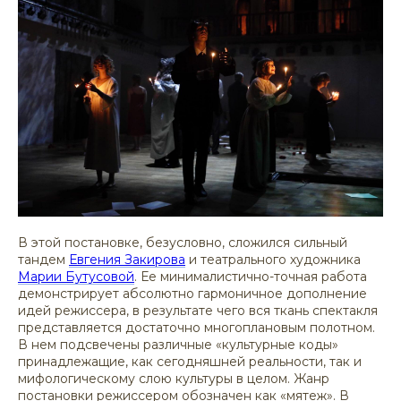
В этой постановке, безусловно, сложился сильный
тандем
Евгения Закирова
и театрального художника
Марии Бутусовой
. Ее минималистично-точная работа
демонстрирует абсолютно гармоничное дополнение
идей режиссера, в результате чего вся ткань спектакля
представляется достаточно многоплановым полотном.
В нем подсвечены различные «культурные коды»
принадлежащие, как сегодняшней реальности, так и
мифологическому слою культуры в целом. Жанр
постановки режиссером обозначен как «мятеж». В